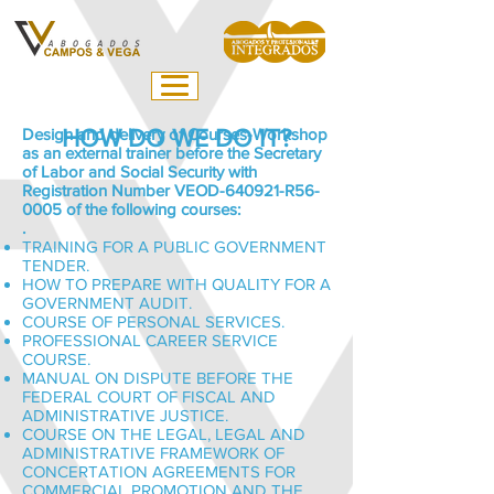
Design and delivery of Courses-Workshop
HOW DO WE DO IT?
as an external trainer before the Secretary
of Labor and Social Security with
Registration Number VEOD-640921-R56-
0005 of the following courses:
.
TRAINING FOR A PUBLIC GOVERNMENT
TENDER.
HOW TO PREPARE WITH QUALITY FOR A
GOVERNMENT AUDIT.
COURSE OF PERSONAL SERVICES.
PROFESSIONAL CAREER SERVICE
COURSE.
MANUAL ON DISPUTE BEFORE THE
FEDERAL COURT OF FISCAL AND
ADMINISTRATIVE JUSTICE.
COURSE ON THE LEGAL, LEGAL AND
ADMINISTRATIVE FRAMEWORK OF
CONCERTATION AGREEMENTS FOR
COMMERCIAL PROMOTION AND THE